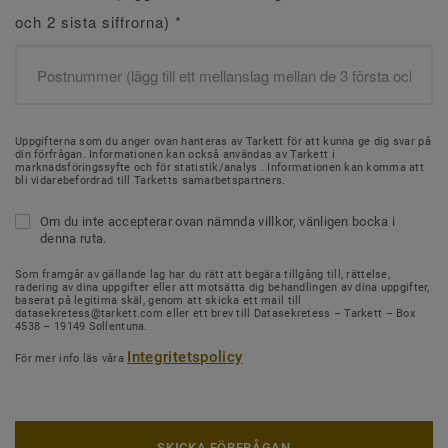
och 2 sista siffrorna)
*
Uppgifterna som du anger ovan hanteras av Tarkett för att kunna ge dig svar på
din förfrågan. Informationen kan också användas av Tarkett i
marknadsföringssyfte och för statistik/analys . Informationen kan komma att
bli vidarebefordrad till Tarketts samarbetspartners.
Om du inte accepterar ovan nämnda villkor, vänligen bocka i
denna ruta.
Som framgår av gällande lag har du rätt att begära tillgång till, rättelse,
radering av dina uppgifter eller att motsätta dig behandlingen av dina uppgifter,
baserat på legitima skäl, genom att skicka ett mail till
datasekretess@tarkett.com eller ett brev till Datasekretess – Tarkett – Box
4538 – 19149 Sollentuna.
Integritetspolicy
För mer info läs våra
SKICKA FÖRFRÅGAN