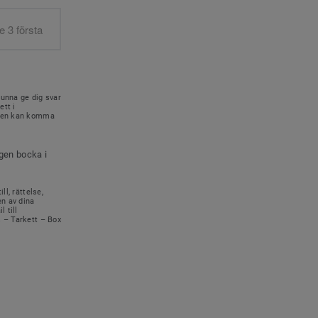
kunna ge dig svar
ett i
onen kan komma
igen bocka i
ll, rättelse,
en av dina
 till
s – Tarkett – Box