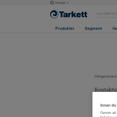
Sverige
Produkter
Segment
In
Obligatoriska
Kontakti
Dina kontaktu
Innan du
Genom att k