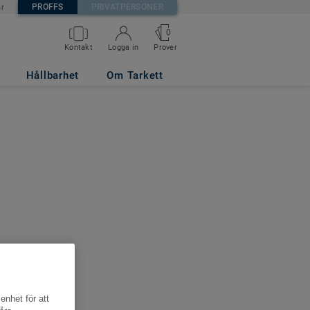
PROFFS
PRIVATPERSONER
är
0
Kontakt
Logga in
Prover
Hållbarhet
Om Tarkett
enhet för att