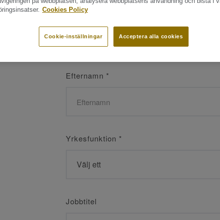
navigeringen på webbplatsen, analysera webbplatsens användning och bistå i v
ringsinsatser.
Cookies Policy
Namn
*
Cookie-inställningar
Acceptera alla cookies
Efternamn
*
Yrkesfunktion
*
Jobbtitel