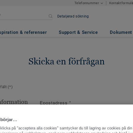
Kontaktformul
Telefonnummer
Detaljerad sökning
spiration & referenser
Support & Service
Dokument
Skicka en förfrågan
 fält
(*)
nformation
Epostadress
*
ppgifter
 börjar…
licka på "acceptera alla cookies" samtycker du till lagring av cookies på din 