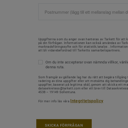
Uppgifterna som du anger ovan hanteras av Tarkett för att 
på din förfrågan. Informationen kan också användas av Tark
marknadsföringssyfte och för statistik/analys . Informati
att bli vidarebefordrad till Tarketts samarbetspartners.
Om du inte accepterar ovan nämnda villkor, vänl
denna ruta.
Som framgår av gällande lag har du rätt att begära tillgång ti
radering av dina uppgifter eller att motsätta dig behandling
uppgifter, baserat på legitima skäl, genom att skicka ett mail
datasekretess@tarkett.com eller ett brev till Datasekretes
4538 – 19149 Sollentuna.
Integritetspolicy
För mer info läs våra
SKICKA FÖRFRÅGAN