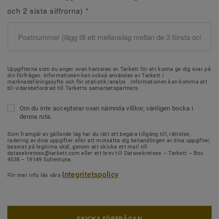
och 2 sista siffrorna)
*
Uppgifterna som du anger ovan hanteras av Tarkett för att kunna ge dig svar på
din förfrågan. Informationen kan också användas av Tarkett i
marknadsföringssyfte och för statistik/analys . Informationen kan komma att
bli vidarebefordrad till Tarketts samarbetspartners.
Om du inte accepterar ovan nämnda villkor, vänligen bocka i
denna ruta.
Som framgår av gällande lag har du rätt att begära tillgång till, rättelse,
radering av dina uppgifter eller att motsätta dig behandlingen av dina uppgifter,
baserat på legitima skäl, genom att skicka ett mail till
datasekretess@tarkett.com eller ett brev till Datasekretess – Tarkett – Box
4538 – 19149 Sollentuna.
Integritetspolicy
För mer info läs våra
SKICKA FÖRFRÅGAN