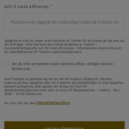
och 2 sista siffrorna)
*
Uppgifterna som du anger ovan hanteras av Tarkett för att kunna ge dig svar på
din förfrågan. Informationen kan också användas av Tarkett i
marknadsföringssyfte och för statistik/analys . Informationen kan komma att
bli vidarebefordrad till Tarketts samarbetspartners.
Om du inte accepterar ovan nämnda villkor, vänligen bocka i
denna ruta.
Som framgår av gällande lag har du rätt att begära tillgång till, rättelse,
radering av dina uppgifter eller att motsätta dig behandlingen av dina uppgifter,
baserat på legitima skäl, genom att skicka ett mail till
datasekretess@tarkett.com eller ett brev till Datasekretess – Tarkett – Box
4538 – 19149 Sollentuna.
Integritetspolicy
För mer info läs våra
SKICKA FÖRFRÅGAN