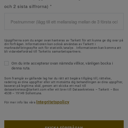
och 2 sista siffrorna)
*
Uppgifterna som du anger ovan hanteras av Tarkett för att kunna ge dig svar på
din förfrågan. Informationen kan också användas av Tarkett i
marknadsföringssyfte och för statistik/analys . Informationen kan komma att
bli vidarebefordrad till Tarketts samarbetspartners.
Om du inte accepterar ovan nämnda villkor, vänligen bocka i
denna ruta.
Som framgår av gällande lag har du rätt att begära tillgång till, rättelse,
radering av dina uppgifter eller att motsätta dig behandlingen av dina uppgifter,
baserat på legitima skäl, genom att skicka ett mail till
datasekretess@tarkett.com eller ett brev till Datasekretess – Tarkett – Box
4538 – 19149 Sollentuna.
Integritetspolicy
För mer info läs våra
SKICKA FÖRFRÅGAN