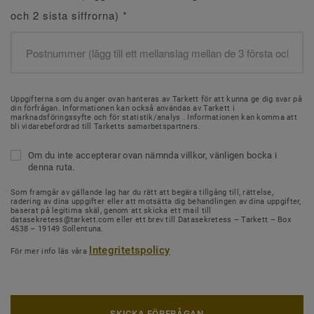
och 2 sista siffrorna)
*
Uppgifterna som du anger ovan hanteras av Tarkett för att kunna ge dig svar på
din förfrågan. Informationen kan också användas av Tarkett i
marknadsföringssyfte och för statistik/analys . Informationen kan komma att
bli vidarebefordrad till Tarketts samarbetspartners.
Om du inte accepterar ovan nämnda villkor, vänligen bocka i
denna ruta.
Som framgår av gällande lag har du rätt att begära tillgång till, rättelse,
radering av dina uppgifter eller att motsätta dig behandlingen av dina uppgifter,
baserat på legitima skäl, genom att skicka ett mail till
datasekretess@tarkett.com eller ett brev till Datasekretess – Tarkett – Box
4538 – 19149 Sollentuna.
Integritetspolicy
För mer info läs våra
SKICKA FÖRFRÅGAN