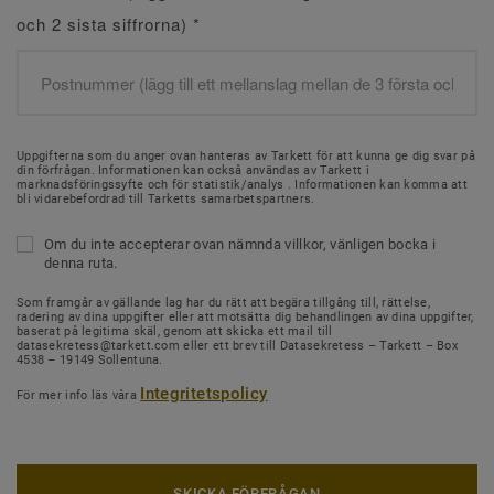
och 2 sista siffrorna)
*
Uppgifterna som du anger ovan hanteras av Tarkett för att kunna ge dig svar på
din förfrågan. Informationen kan också användas av Tarkett i
marknadsföringssyfte och för statistik/analys . Informationen kan komma att
bli vidarebefordrad till Tarketts samarbetspartners.
Om du inte accepterar ovan nämnda villkor, vänligen bocka i
denna ruta.
Som framgår av gällande lag har du rätt att begära tillgång till, rättelse,
radering av dina uppgifter eller att motsätta dig behandlingen av dina uppgifter,
baserat på legitima skäl, genom att skicka ett mail till
datasekretess@tarkett.com eller ett brev till Datasekretess – Tarkett – Box
4538 – 19149 Sollentuna.
Integritetspolicy
För mer info läs våra
SKICKA FÖRFRÅGAN