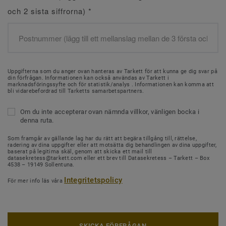
och 2 sista siffrorna)
*
Uppgifterna som du anger ovan hanteras av Tarkett för att kunna ge dig svar på
din förfrågan. Informationen kan också användas av Tarkett i
marknadsföringssyfte och för statistik/analys . Informationen kan komma att
bli vidarebefordrad till Tarketts samarbetspartners.
Om du inte accepterar ovan nämnda villkor, vänligen bocka i
denna ruta.
Som framgår av gällande lag har du rätt att begära tillgång till, rättelse,
radering av dina uppgifter eller att motsätta dig behandlingen av dina uppgifter,
baserat på legitima skäl, genom att skicka ett mail till
datasekretess@tarkett.com eller ett brev till Datasekretess – Tarkett – Box
4538 – 19149 Sollentuna.
Integritetspolicy
För mer info läs våra
SKICKA FÖRFRÅGAN