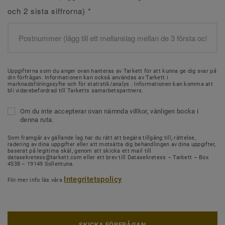
och 2 sista siffrorna)
*
Uppgifterna som du anger ovan hanteras av Tarkett för att kunna ge dig svar på
din förfrågan. Informationen kan också användas av Tarkett i
marknadsföringssyfte och för statistik/analys . Informationen kan komma att
bli vidarebefordrad till Tarketts samarbetspartners.
Om du inte accepterar ovan nämnda villkor, vänligen bocka i
denna ruta.
Som framgår av gällande lag har du rätt att begära tillgång till, rättelse,
radering av dina uppgifter eller att motsätta dig behandlingen av dina uppgifter,
baserat på legitima skäl, genom att skicka ett mail till
datasekretess@tarkett.com eller ett brev till Datasekretess – Tarkett – Box
4538 – 19149 Sollentuna.
Integritetspolicy
För mer info läs våra
SKICKA FÖRFRÅGAN