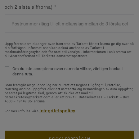
och 2 sista siffrorna)
*
Uppgifterna som du anger ovan hanteras av Tarkett för att kunna ge dig svar på
din förfrågan. Informationen kan också användas av Tarkett i
marknadsföringssyfte och för statistik/analys . Informationen kan komma att
bli vidarebefordrad till Tarketts samarbetspartners.
Om du inte accepterar ovan nämnda villkor, vänligen bocka i
denna ruta.
Som framgår av gällande lag har du rätt att begära tillgång till, rättelse,
radering av dina uppgifter eller att motsätta dig behandlingen av dina uppgifter,
baserat på legitima skäl, genom att skicka ett mail till
datasekretess@tarkett.com eller ett brev till Datasekretess – Tarkett – Box
4538 – 19149 Sollentuna.
Integritetspolicy
För mer info läs våra
SKICKA FÖRFRÅGAN