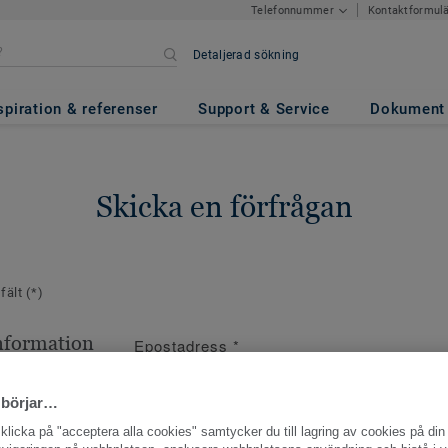
Kontaktformul
Telefonnummer
Detaljerad sökning
spiration & referenser
Support & Service
Dokument
Skicka en förfrågan
 fält
(*)
nformation
Epostadress
*
ppgifter
 börjar…
licka på "acceptera alla cookies" samtycker du till lagring av cookies på din 