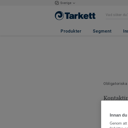
Sverige
Produkter
Segment
In
Obligatoriska
Kontakti
Dina kontaktu
Innan du
Genom att k