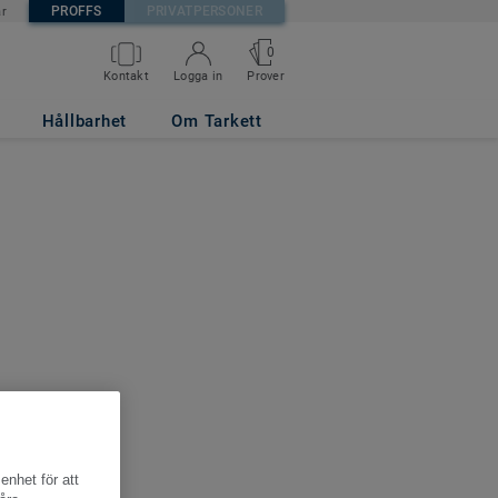
PROFFS
PRIVATPERSONER
är
0
Kontakt
Logga in
Prover
Hållbarhet
Om Tarkett
enhet för att