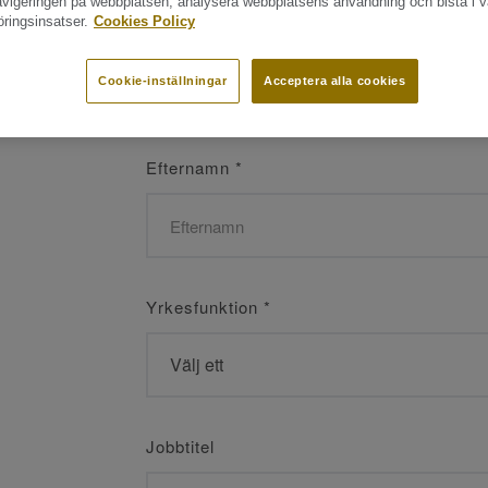
navigeringen på webbplatsen, analysera webbplatsens användning och bistå i v
ringsinsatser.
Cookies Policy
Namn
*
Cookie-inställningar
Acceptera alla cookies
Efternamn
*
Yrkesfunktion
*
Jobbtitel