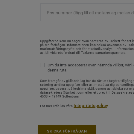
Uppgifterna som du anger ovan hanteras av Tarkett för att 
på din förfrågan. Informationen kan också användas av Tark
marknadsföringssyfte och för statistik/analys . Informati
att bli vidarebefordrad till Tarketts samarbetspartners.
Om du inte accepterar ovan nämnda villkor, vänl
denna ruta.
Som framgår av gällande lag har du rätt att begära tillgång ti
radering av dina uppgifter eller att motsätta dig behandling
uppgifter, baserat på legitima skäl, genom att skicka ett mail
datasekretess@tarkett.com eller ett brev till Datasekretes
4538 – 19149 Sollentuna.
Integritetspolicy
För mer info läs våra
SKICKA FÖRFRÅGAN