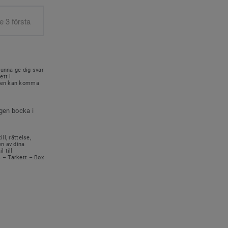
kunna ge dig svar
ett i
onen kan komma
igen bocka i
ll, rättelse,
en av dina
 till
s – Tarkett – Box