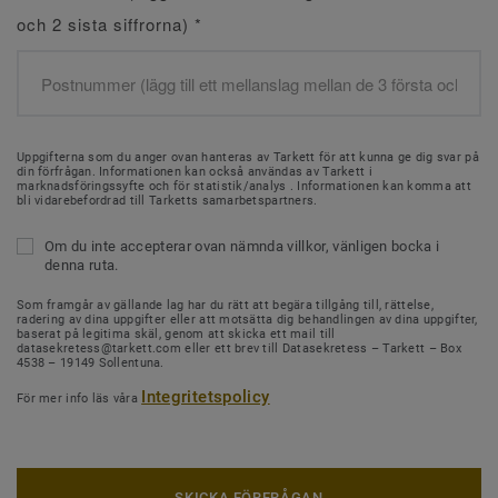
och 2 sista siffrorna)
*
Uppgifterna som du anger ovan hanteras av Tarkett för att kunna ge dig svar på
din förfrågan. Informationen kan också användas av Tarkett i
marknadsföringssyfte och för statistik/analys . Informationen kan komma att
bli vidarebefordrad till Tarketts samarbetspartners.
Om du inte accepterar ovan nämnda villkor, vänligen bocka i
denna ruta.
Som framgår av gällande lag har du rätt att begära tillgång till, rättelse,
radering av dina uppgifter eller att motsätta dig behandlingen av dina uppgifter,
baserat på legitima skäl, genom att skicka ett mail till
datasekretess@tarkett.com eller ett brev till Datasekretess – Tarkett – Box
4538 – 19149 Sollentuna.
Integritetspolicy
För mer info läs våra
SKICKA FÖRFRÅGAN