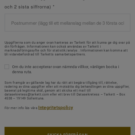
och 2 sista siffrorna)
*
Uppgifterna som du anger ovan hanteras av Tarkett för att kunna ge dig svar på
din förfrågan. Informationen kan också användas av Tarkett i
marknadsföringssyfte och för statistik/analys . Informationen kan komma att
bli vidarebefordrad till Tarketts samarbetspartners.
Om du inte accepterar ovan nämnda villkor, vänligen bocka i
denna ruta.
Som framgår av gällande lag har du rätt att begära tillgång till, rättelse,
radering av dina uppgifter eller att motsätta dig behandlingen av dina uppgifter,
baserat på legitima skäl, genom att skicka ett mail till
datasekretess@tarkett.com eller ett brev till Datasekretess – Tarkett – Box
4538 – 19149 Sollentuna.
Integritetspolicy
För mer info läs våra
SKICKA FÖRFRÅGAN