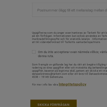
Uppgifterna som du anger ovan hanteras av Tarkett för att 
på din förfrågan. Informationen kan också användas av Tark
marknadsföringssyfte och för statistik/analys . Informati
att bli vidarebefordrad till Tarketts samarbetspartners.
Om du inte accepterar ovan nämnda villkor, vänl
denna ruta.
Som framgår av gällande lag har du rätt att begära tillgång ti
radering av dina uppgifter eller att motsätta dig behandling
uppgifter, baserat på legitima skäl, genom att skicka ett mail
datasekretess@tarkett.com eller ett brev till Datasekretes
4538 – 19149 Sollentuna.
Integritetspolicy
För mer info läs våra
SKICKA FÖRFRÅGAN