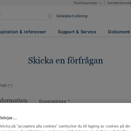
Kontaktformul
Telefonnummer
Detaljerad sökning
spiration & referenser
Support & Service
Dokument
Skicka en förfrågan
 fält
(*)
nformation
Epostadress
*
ppgifter
 börjar…
licka på "acceptera alla cookies" samtycker du till lagring av cookies på din 