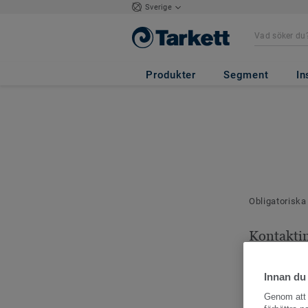
Sverige
Produkter
Segment
In
Obligatoriska
Kontakti
Dina kontaktu
Innan du
Genom att k