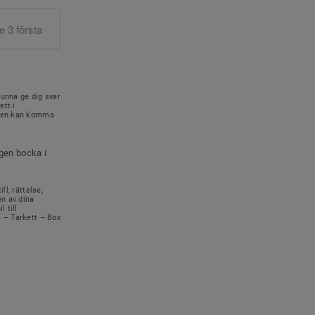
kunna ge dig svar
ett i
onen kan komma
igen bocka i
ll, rättelse,
en av dina
 till
s – Tarkett – Box