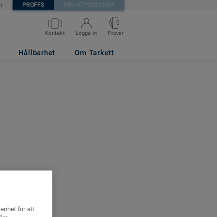
PROFFS
PRIVATPERSONER
är
0
Kontakt
Logga in
Prover
Hållbarhet
Om Tarkett
enhet för att