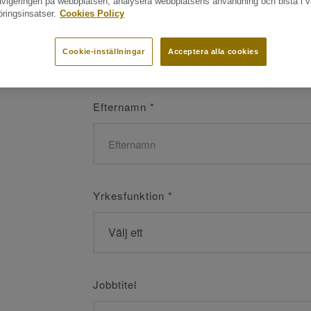
navigeringen på webbplatsen, analysera webbplatsens användning och bistå i v
ringsinsatser.
Cookies Policy
Namn
*
Cookie-inställningar
Acceptera alla cookies
Efternamn
*
Yrkesfunktion
*
Jobbtitel