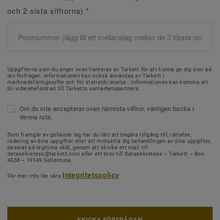
och 2 sista siffrorna)
*
Uppgifterna som du anger ovan hanteras av Tarkett för att kunna ge dig svar på
din förfrågan. Informationen kan också användas av Tarkett i
marknadsföringssyfte och för statistik/analys . Informationen kan komma att
bli vidarebefordrad till Tarketts samarbetspartners.
Om du inte accepterar ovan nämnda villkor, vänligen bocka i
denna ruta.
Som framgår av gällande lag har du rätt att begära tillgång till, rättelse,
radering av dina uppgifter eller att motsätta dig behandlingen av dina uppgifter,
baserat på legitima skäl, genom att skicka ett mail till
datasekretess@tarkett.com eller ett brev till Datasekretess – Tarkett – Box
4538 – 19149 Sollentuna.
Integritetspolicy
För mer info läs våra
SKICKA FÖRFRÅGAN