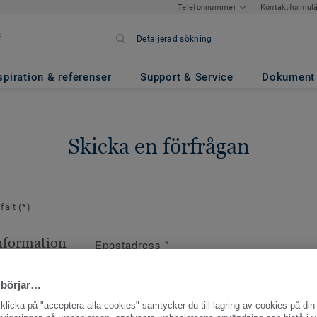
Kontaktformul
Telefonnummer
Detaljerad sökning
spiration & referenser
Support & Service
Dokument
Skicka en förfrågan
 fält
(*)
nformation
Epostadress
*
ppgifter
 börjar…
licka på "acceptera alla cookies" samtycker du till lagring av cookies på din 