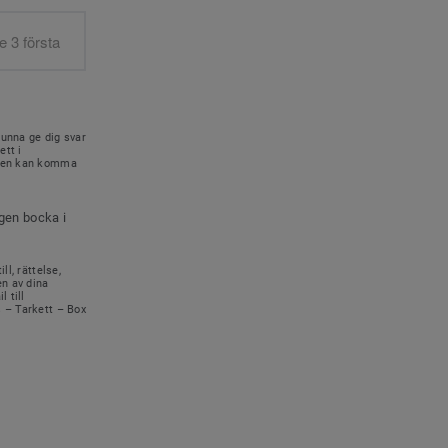
kunna ge dig svar
ett i
onen kan komma
igen bocka i
ll, rättelse,
en av dina
 till
s – Tarkett – Box