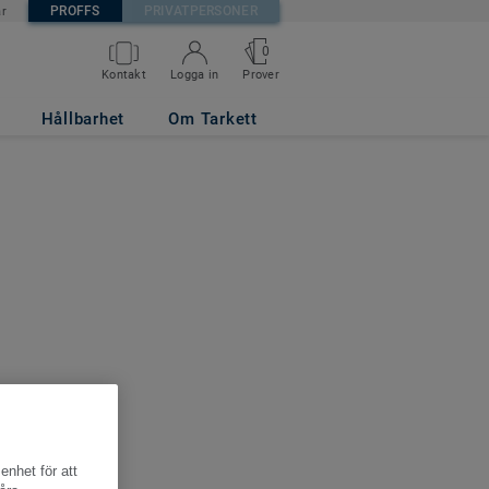
PROFFS
PRIVATPERSONER
är
0
Kontakt
Logga in
Prover
Hållbarhet
Om Tarkett
enhet för att