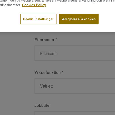
navigeringen på webbplatsen, analysera webbplatsens användning och bistå i v
ringsinsatser.
Cookies Policy
Namn
*
Cookie-inställningar
Acceptera alla cookies
Efternamn
*
Yrkesfunktion
*
Jobbtitel