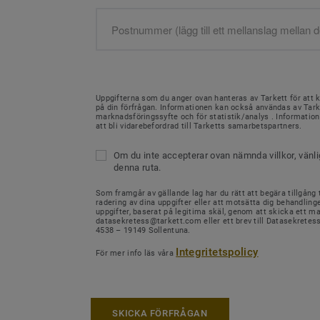
Uppgifterna som du anger ovan hanteras av Tarkett för att 
på din förfrågan. Informationen kan också användas av Tark
marknadsföringssyfte och för statistik/analys . Informati
att bli vidarebefordrad till Tarketts samarbetspartners.
Om du inte accepterar ovan nämnda villkor, vänl
denna ruta.
Som framgår av gällande lag har du rätt att begära tillgång ti
radering av dina uppgifter eller att motsätta dig behandling
uppgifter, baserat på legitima skäl, genom att skicka ett mail
datasekretess@tarkett.com eller ett brev till Datasekretes
4538 – 19149 Sollentuna.
Integritetspolicy
För mer info läs våra
SKICKA FÖRFRÅGAN