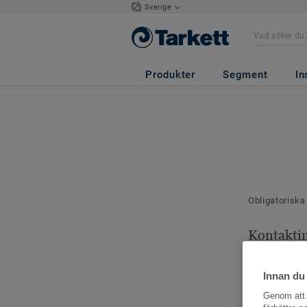
Sverige
Produkter
Segment
In
Obligatoriska
Kontakti
Dina kontaktu
Innan du
Genom att k