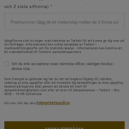
och 2 sista siffrorna)
*
Uppgifterna som du anger ovan hanteras av Tarkett för att kunna ge dig svar på
din förfrågan. Informationen kan också användas av Tarkett i
marknadsföringssyfte och för statistik/analys . Informationen kan komma att
bli vidarebefordrad till Tarketts samarbetspartners.
Om du inte accepterar ovan nämnda villkor, vänligen bocka i
denna ruta.
Som framgår av gällande lag har du rätt att begära tillgång till, rättelse,
radering av dina uppgifter eller att motsätta dig behandlingen av dina uppgifter,
baserat på legitima skäl, genom att skicka ett mail till
datasekretess@tarkett.com eller ett brev till Datasekretess – Tarkett – Box
4538 – 19149 Sollentuna.
Integritetspolicy
För mer info läs våra
SKICKA FÖRFRÅGAN