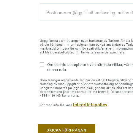
Uppgifterna som du anger ovan hanteras av Tarkett för att 
på din förfrågan. Informationen kan också användas av Tark
marknadsföringssyfte och för statistik/analys . Informati
att bli vidarebefordrad till Tarketts samarbetspartners.
Om du inte accepterar ovan nämnda villkor, vänl
denna ruta.
Som framgår av gällande lag har du rätt att begära tillgång ti
radering av dina uppgifter eller att motsätta dig behandling
uppgifter, baserat på legitima skäl, genom att skicka ett mail
datasekretess@tarkett.com eller ett brev till Datasekretes
4538 – 19149 Sollentuna.
Integritetspolicy
För mer info läs våra
SKICKA FÖRFRÅGAN