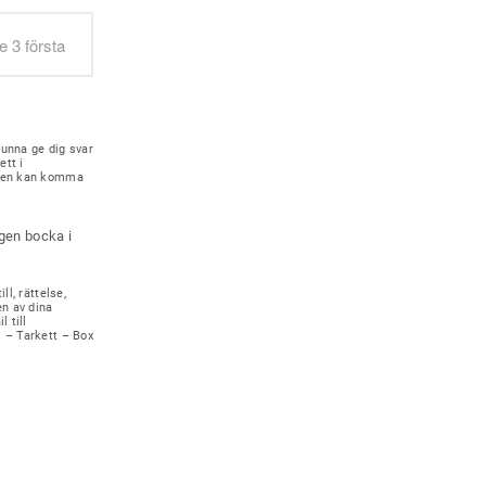
kunna ge dig svar
ett i
onen kan komma
igen bocka i
ll, rättelse,
en av dina
 till
s – Tarkett – Box