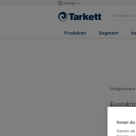
Sverige
Produkter
Segment
In
Obligatoriska
Kontakti
Dina kontaktu
Innan du
Genom att k