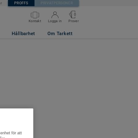
PROFFS
PRIVATPERSONER
är
0
Kontakt
Logga in
Prover
Hållbarhet
Om Tarkett
enhet för att