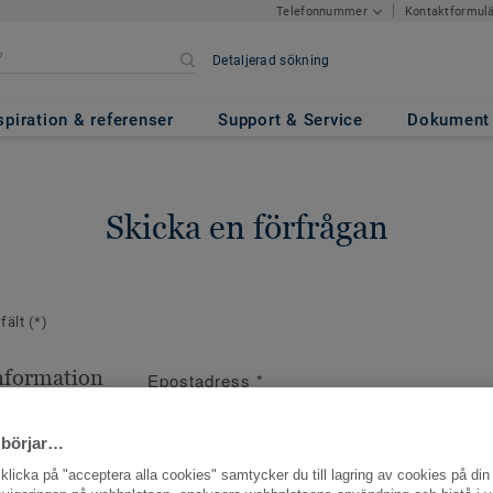
Kontaktformul
Telefonnummer
Detaljerad sökning
spiration & referenser
Support & Service
Dokument
Skicka en förfrågan
 fält
(*)
nformation
Epostadress
*
ppgifter
 börjar…
licka på "acceptera alla cookies" samtycker du till lagring av cookies på din 