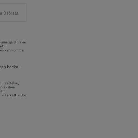
kunna ge dig svar
ett i
onen kan komma
igen bocka i
ll, rättelse,
en av dina
 till
s – Tarkett – Box