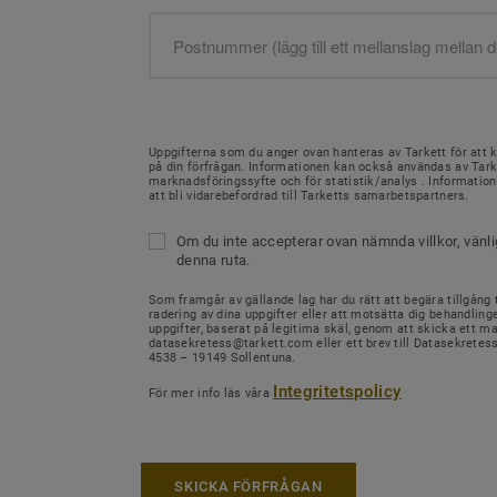
Uppgifterna som du anger ovan hanteras av Tarkett för att 
på din förfrågan. Informationen kan också användas av Tark
marknadsföringssyfte och för statistik/analys . Informati
att bli vidarebefordrad till Tarketts samarbetspartners.
Om du inte accepterar ovan nämnda villkor, vänl
denna ruta.
Som framgår av gällande lag har du rätt att begära tillgång ti
radering av dina uppgifter eller att motsätta dig behandling
uppgifter, baserat på legitima skäl, genom att skicka ett mail
datasekretess@tarkett.com eller ett brev till Datasekretes
4538 – 19149 Sollentuna.
Integritetspolicy
För mer info läs våra
SKICKA FÖRFRÅGAN