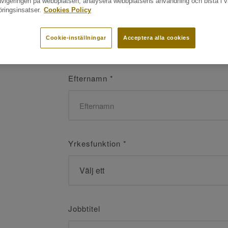
navigeringen på webbplatsen, analysera webbplatsens användning och bistå i v
ringsinsatser.
Cookies Policy
Namn
*
Cookie-inställningar
Acceptera alla cookies
Efternamn
*
Yrkesfunktion
*
Jobbtitel