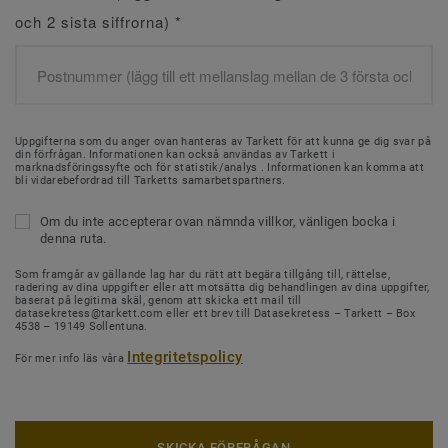
och 2 sista siffrorna)
*
Uppgifterna som du anger ovan hanteras av Tarkett för att kunna ge dig svar på
din förfrågan. Informationen kan också användas av Tarkett i
marknadsföringssyfte och för statistik/analys . Informationen kan komma att
bli vidarebefordrad till Tarketts samarbetspartners.
Om du inte accepterar ovan nämnda villkor, vänligen bocka i
denna ruta.
Som framgår av gällande lag har du rätt att begära tillgång till, rättelse,
radering av dina uppgifter eller att motsätta dig behandlingen av dina uppgifter,
baserat på legitima skäl, genom att skicka ett mail till
datasekretess@tarkett.com eller ett brev till Datasekretess – Tarkett – Box
4538 – 19149 Sollentuna.
Integritetspolicy
För mer info läs våra
SKICKA FÖRFRÅGAN