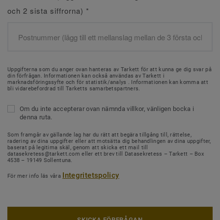
och 2 sista siffrorna)
*
Uppgifterna som du anger ovan hanteras av Tarkett för att kunna ge dig svar på
din förfrågan. Informationen kan också användas av Tarkett i
marknadsföringssyfte och för statistik/analys . Informationen kan komma att
bli vidarebefordrad till Tarketts samarbetspartners.
Om du inte accepterar ovan nämnda villkor, vänligen bocka i
denna ruta.
Som framgår av gällande lag har du rätt att begära tillgång till, rättelse,
radering av dina uppgifter eller att motsätta dig behandlingen av dina uppgifter,
baserat på legitima skäl, genom att skicka ett mail till
datasekretess@tarkett.com eller ett brev till Datasekretess – Tarkett – Box
4538 – 19149 Sollentuna.
Integritetspolicy
För mer info läs våra
SKICKA FÖRFRÅGAN