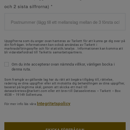
och 2 sista siffrorna)
*
Uppgifterna som du anger ovan hanteras av Tarkett för att kunna ge dig svar på
din förfrågan. Informationen kan också användas av Tarkett i
marknadsföringssyfte och för statistik/analys . Informationen kan komma att
bli vidarebefordrad till Tarketts samarbetspartners.
Om du inte accepterar ovan nämnda villkor, vänligen bocka i
denna ruta.
Som framgår av gällande lag har du rätt att begära tillgång till, rättelse,
radering av dina uppgifter eller att motsätta dig behandlingen av dina uppgifter,
baserat på legitima skäl, genom att skicka ett mail till
datasekretess@tarkett.com eller ett brev till Datasekretess – Tarkett – Box
4538 – 19149 Sollentuna.
Integritetspolicy
För mer info läs våra
SKICKA FÖRFRÅGAN