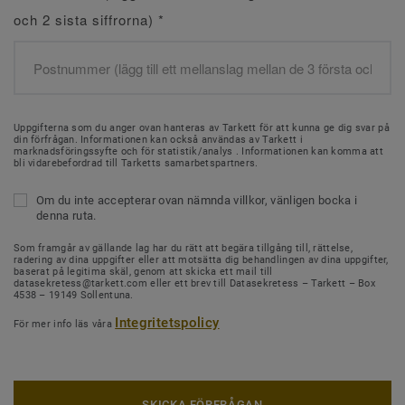
och 2 sista siffrorna)
*
Uppgifterna som du anger ovan hanteras av Tarkett för att kunna ge dig svar på
din förfrågan. Informationen kan också användas av Tarkett i
marknadsföringssyfte och för statistik/analys . Informationen kan komma att
bli vidarebefordrad till Tarketts samarbetspartners.
Om du inte accepterar ovan nämnda villkor, vänligen bocka i
denna ruta.
Som framgår av gällande lag har du rätt att begära tillgång till, rättelse,
radering av dina uppgifter eller att motsätta dig behandlingen av dina uppgifter,
baserat på legitima skäl, genom att skicka ett mail till
datasekretess@tarkett.com eller ett brev till Datasekretess – Tarkett – Box
4538 – 19149 Sollentuna.
Integritetspolicy
För mer info läs våra
SKICKA FÖRFRÅGAN