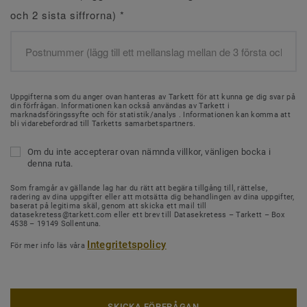
och 2 sista siffrorna)
*
Uppgifterna som du anger ovan hanteras av Tarkett för att kunna ge dig svar på
din förfrågan. Informationen kan också användas av Tarkett i
marknadsföringssyfte och för statistik/analys . Informationen kan komma att
bli vidarebefordrad till Tarketts samarbetspartners.
Om du inte accepterar ovan nämnda villkor, vänligen bocka i
denna ruta.
Som framgår av gällande lag har du rätt att begära tillgång till, rättelse,
radering av dina uppgifter eller att motsätta dig behandlingen av dina uppgifter,
baserat på legitima skäl, genom att skicka ett mail till
datasekretess@tarkett.com eller ett brev till Datasekretess – Tarkett – Box
4538 – 19149 Sollentuna.
Integritetspolicy
För mer info läs våra
SKICKA FÖRFRÅGAN