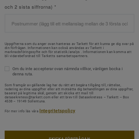
och 2 sista siffrorna)
*
Uppgifterna som du anger ovan hanteras av Tarkett för att kunna ge dig svar på
din förfrågan. Informationen kan också användas av Tarkett i
marknadsföringssyfte och för statistik/analys . Informationen kan komma att
bli vidarebefordrad till Tarketts samarbetspartners.
Om du inte accepterar ovan nämnda villkor, vänligen bocka i
denna ruta.
Som framgår av gällande lag har du rätt att begära tillgång till, rättelse,
radering av dina uppgifter eller att motsätta dig behandlingen av dina uppgifter,
baserat på legitima skäl, genom att skicka ett mail till
datasekretess@tarkett.com eller ett brev till Datasekretess – Tarkett – Box
4538 – 19149 Sollentuna.
Integritetspolicy
För mer info läs våra
SKICKA FÖRFRÅGAN