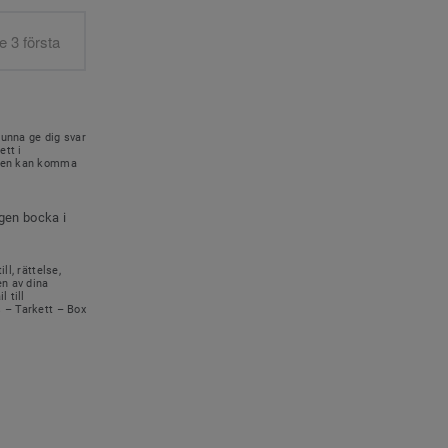
kunna ge dig svar
ett i
onen kan komma
igen bocka i
ll, rättelse,
en av dina
 till
s – Tarkett – Box