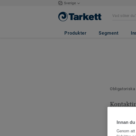
Sverige
Produkter
Segment
In
Obligatoriska
Kontakti
Dina kontaktu
Innan du
Genom att k