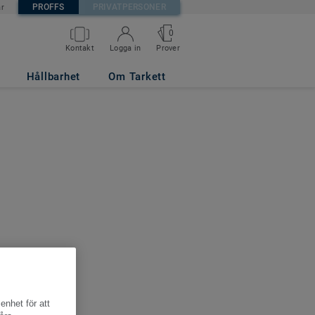
PROFFS
PRIVATPERSONER
är
0
Kontakt
Logga in
Prover
Hållbarhet
Om Tarkett
enhet för att