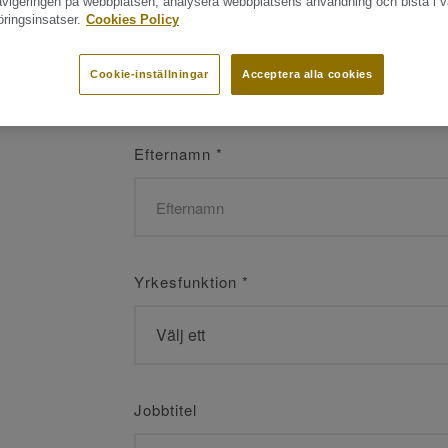
navigeringen på webbplatsen, analysera webbplatsens användning och bistå i v
ringsinsatser.
Cookies Policy
Namn
*
Cookie-inställningar
Acceptera alla cookies
Efternamn
*
Yrkesfunktion
*
Jobbtitel