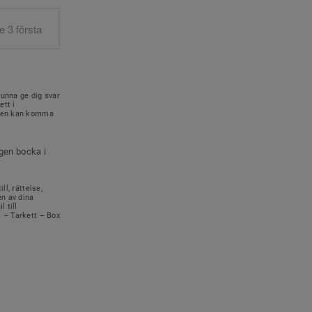
kunna ge dig svar
ett i
onen kan komma
igen bocka i
ll, rättelse,
en av dina
 till
s – Tarkett – Box