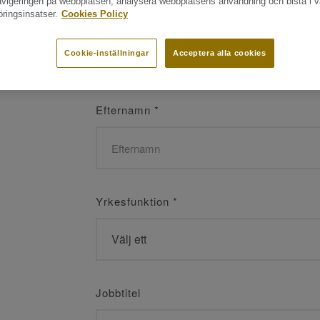
navigeringen på webbplatsen, analysera webbplatsens användning och bistå i v
ringsinsatser.
Cookies Policy
Namn
*
Cookie-inställningar
Acceptera alla cookies
Efternamn
*
Yrkesfunktion
*
Jobbtitel