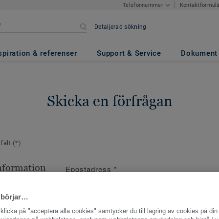
Kontaktformul
Telefonnummer
Detaljerad sökning
spiration & referenser
Support & Service
Dokument
Skicka en förfrågan
 fält
(*)
nformation
Epostadress
*
ppgifter
 börjar…
licka på "acceptera alla cookies" samtycker du till lagring av cookies på din 