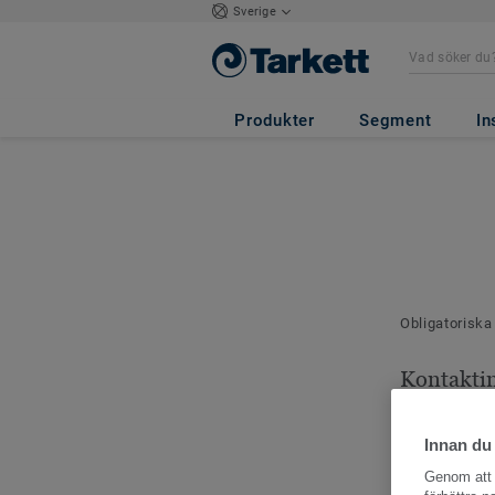
Sverige
Produkter
Segment
In
Obligatoriska
Kontakti
Dina kontaktu
Innan du
Genom att k