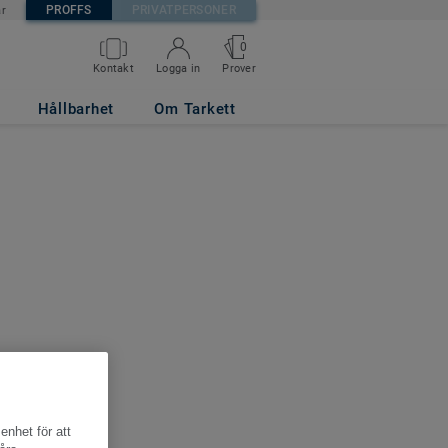
PROFFS
PRIVATPERSONER
är
0
Kontakt
Logga in
Prover
Hållbarhet
Om Tarkett
enhet för att