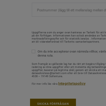
Uppgifterna som du anger ovan hanteras av Tarkett för att 
på din förfrågan. Informationen kan också användas av Tark
marknadsföringssyfte och för statistik/analys . Informati
att bli vidarebefordrad till Tarketts samarbetspartners.
Om du inte accepterar ovan nämnda villkor, vänl
denna ruta.
Som framgår av gällande lag har du rätt att begära tillgång ti
radering av dina uppgifter eller att motsätta dig behandling
uppgifter, baserat på legitima skäl, genom att skicka ett mail
datasekretess@tarkett.com eller ett brev till Datasekretes
4538 – 19149 Sollentuna.
Integritetspolicy
För mer info läs våra
SKICKA FÖRFRÅGAN