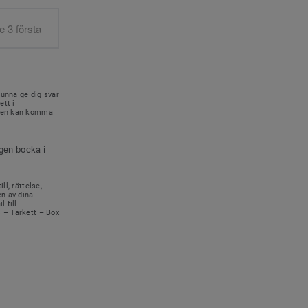
kunna ge dig svar
ett i
onen kan komma
igen bocka i
ll, rättelse,
en av dina
 till
s – Tarkett – Box