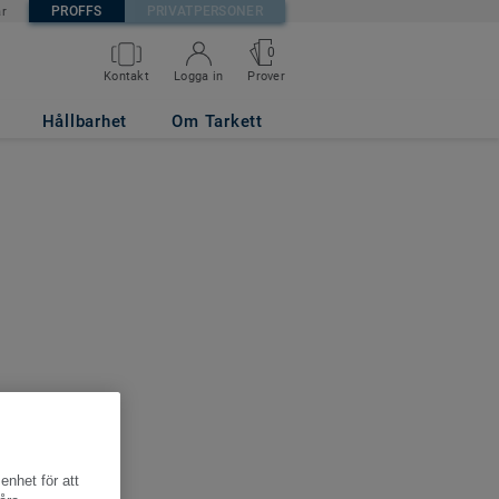
PROFFS
PRIVATPERSONER
är
0
Kontakt
Logga in
Prover
Hållbarhet
Om Tarkett
enhet för att