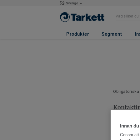
Sverige
Produkter
Segment
In
Obligatoriska
Kontakti
Dina kontaktu
Innan du
Genom att k