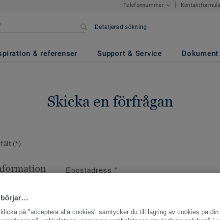
Kontaktformul
Telefonnummer
Detaljerad sökning
spiration & referenser
Support & Service
Dokument
Skicka en förfrågan
 fält
(*)
nformation
Epostadress
*
ppgifter
 börjar…
licka på "acceptera alla cookies" samtycker du till lagring av cookies på din 