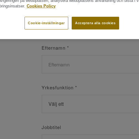
navigeringen på webbplatsen, analysera webbplatsens användning och bistå i v
ringsinsatser.
Cookies Policy
Namn
*
Cookie-inställningar
Acceptera alla cookies
Efternamn
*
Yrkesfunktion
*
Jobbtitel