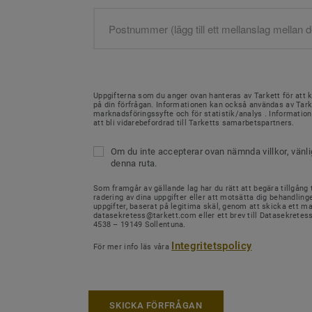
Uppgifterna som du anger ovan hanteras av Tarkett för att 
på din förfrågan. Informationen kan också användas av Tark
marknadsföringssyfte och för statistik/analys . Informati
att bli vidarebefordrad till Tarketts samarbetspartners.
Om du inte accepterar ovan nämnda villkor, vänl
denna ruta.
Som framgår av gällande lag har du rätt att begära tillgång ti
radering av dina uppgifter eller att motsätta dig behandling
uppgifter, baserat på legitima skäl, genom att skicka ett mail
datasekretess@tarkett.com eller ett brev till Datasekretes
4538 – 19149 Sollentuna.
Integritetspolicy
För mer info läs våra
SKICKA FÖRFRÅGAN