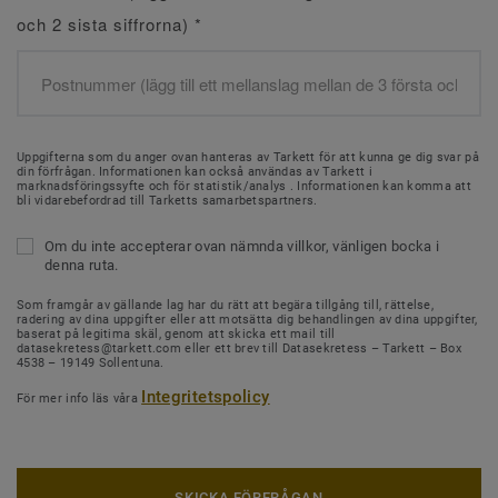
och 2 sista siffrorna)
*
Uppgifterna som du anger ovan hanteras av Tarkett för att kunna ge dig svar på
din förfrågan. Informationen kan också användas av Tarkett i
marknadsföringssyfte och för statistik/analys . Informationen kan komma att
bli vidarebefordrad till Tarketts samarbetspartners.
Om du inte accepterar ovan nämnda villkor, vänligen bocka i
denna ruta.
Som framgår av gällande lag har du rätt att begära tillgång till, rättelse,
radering av dina uppgifter eller att motsätta dig behandlingen av dina uppgifter,
baserat på legitima skäl, genom att skicka ett mail till
datasekretess@tarkett.com eller ett brev till Datasekretess – Tarkett – Box
4538 – 19149 Sollentuna.
Integritetspolicy
För mer info läs våra
SKICKA FÖRFRÅGAN