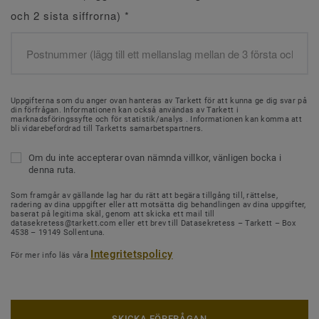
och 2 sista siffrorna)
*
Uppgifterna som du anger ovan hanteras av Tarkett för att kunna ge dig svar på
din förfrågan. Informationen kan också användas av Tarkett i
marknadsföringssyfte och för statistik/analys . Informationen kan komma att
bli vidarebefordrad till Tarketts samarbetspartners.
Om du inte accepterar ovan nämnda villkor, vänligen bocka i
denna ruta.
Som framgår av gällande lag har du rätt att begära tillgång till, rättelse,
radering av dina uppgifter eller att motsätta dig behandlingen av dina uppgifter,
baserat på legitima skäl, genom att skicka ett mail till
datasekretess@tarkett.com eller ett brev till Datasekretess – Tarkett – Box
4538 – 19149 Sollentuna.
Integritetspolicy
För mer info läs våra
SKICKA FÖRFRÅGAN