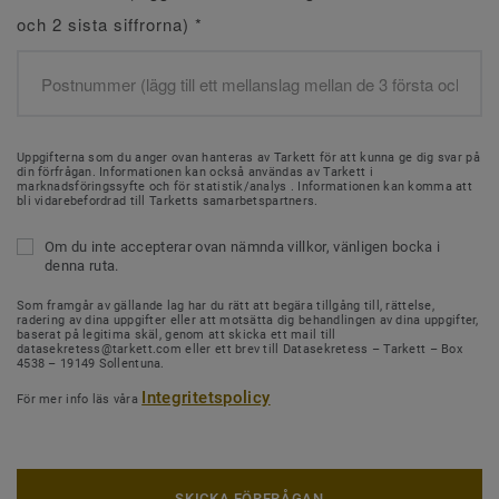
och 2 sista siffrorna)
*
Uppgifterna som du anger ovan hanteras av Tarkett för att kunna ge dig svar på
din förfrågan. Informationen kan också användas av Tarkett i
marknadsföringssyfte och för statistik/analys . Informationen kan komma att
bli vidarebefordrad till Tarketts samarbetspartners.
Om du inte accepterar ovan nämnda villkor, vänligen bocka i
denna ruta.
Som framgår av gällande lag har du rätt att begära tillgång till, rättelse,
radering av dina uppgifter eller att motsätta dig behandlingen av dina uppgifter,
baserat på legitima skäl, genom att skicka ett mail till
datasekretess@tarkett.com eller ett brev till Datasekretess – Tarkett – Box
4538 – 19149 Sollentuna.
Integritetspolicy
För mer info läs våra
SKICKA FÖRFRÅGAN