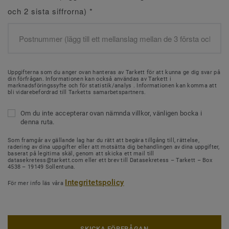
och 2 sista siffrorna)
*
Uppgifterna som du anger ovan hanteras av Tarkett för att kunna ge dig svar på
din förfrågan. Informationen kan också användas av Tarkett i
marknadsföringssyfte och för statistik/analys . Informationen kan komma att
bli vidarebefordrad till Tarketts samarbetspartners.
Om du inte accepterar ovan nämnda villkor, vänligen bocka i
denna ruta.
Som framgår av gällande lag har du rätt att begära tillgång till, rättelse,
radering av dina uppgifter eller att motsätta dig behandlingen av dina uppgifter,
baserat på legitima skäl, genom att skicka ett mail till
datasekretess@tarkett.com eller ett brev till Datasekretess – Tarkett – Box
4538 – 19149 Sollentuna.
Integritetspolicy
För mer info läs våra
SKICKA FÖRFRÅGAN