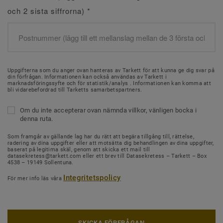
och 2 sista siffrorna)
*
Uppgifterna som du anger ovan hanteras av Tarkett för att kunna ge dig svar på
din förfrågan. Informationen kan också användas av Tarkett i
marknadsföringssyfte och för statistik/analys . Informationen kan komma att
bli vidarebefordrad till Tarketts samarbetspartners.
Om du inte accepterar ovan nämnda villkor, vänligen bocka i
denna ruta.
Som framgår av gällande lag har du rätt att begära tillgång till, rättelse,
radering av dina uppgifter eller att motsätta dig behandlingen av dina uppgifter,
baserat på legitima skäl, genom att skicka ett mail till
datasekretess@tarkett.com eller ett brev till Datasekretess – Tarkett – Box
4538 – 19149 Sollentuna.
Integritetspolicy
För mer info läs våra
SKICKA FÖRFRÅGAN