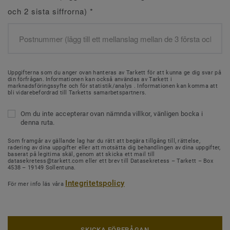
och 2 sista siffrorna)
*
Uppgifterna som du anger ovan hanteras av Tarkett för att kunna ge dig svar på
din förfrågan. Informationen kan också användas av Tarkett i
marknadsföringssyfte och för statistik/analys . Informationen kan komma att
bli vidarebefordrad till Tarketts samarbetspartners.
Om du inte accepterar ovan nämnda villkor, vänligen bocka i
denna ruta.
Som framgår av gällande lag har du rätt att begära tillgång till, rättelse,
radering av dina uppgifter eller att motsätta dig behandlingen av dina uppgifter,
baserat på legitima skäl, genom att skicka ett mail till
datasekretess@tarkett.com eller ett brev till Datasekretess – Tarkett – Box
4538 – 19149 Sollentuna.
Integritetspolicy
För mer info läs våra
SKICKA FÖRFRÅGAN