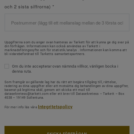
och 2 sista siffrorna)
*
Uppgifterna som du anger ovan hanteras av Tarkett för att kunna ge dig svar på
din förfrågan. Informationen kan också användas av Tarkett i
marknadsföringssyfte och för statistik/analys . Informationen kan komma att
bli vidarebefordrad till Tarketts samarbetspartners.
Om du inte accepterar ovan nämnda villkor, vänligen bocka i
denna ruta.
Som framgår av gällande lag har du rätt att begära tillgång till, rättelse,
radering av dina uppgifter eller att motsätta dig behandlingen av dina uppgifter,
baserat på legitima skäl, genom att skicka ett mail till
datasekretess@tarkett.com eller ett brev till Datasekretess – Tarkett – Box
4538 – 19149 Sollentuna.
Integritetspolicy
För mer info läs våra
SKICKA FÖRFRÅGAN