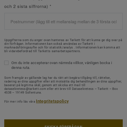
och 2 sista siffrorna)
*
Uppgifterna som du anger ovan hanteras av Tarkett för att kunna ge dig svar på
din förfrågan. Informationen kan också användas av Tarkett i
marknadsföringssyfte och för statistik/analys . Informationen kan komma att
bli vidarebefordrad till Tarketts samarbetspartners.
Om du inte accepterar ovan nämnda villkor, vänligen bocka i
denna ruta.
Som framgår av gällande lag har du rätt att begära tillgång till, rättelse,
radering av dina uppgifter eller att motsätta dig behandlingen av dina uppgifter,
baserat på legitima skäl, genom att skicka ett mail till
datasekretess@tarkett.com eller ett brev till Datasekretess – Tarkett – Box
4538 – 19149 Sollentuna.
Integritetspolicy
För mer info läs våra
SKICKA FÖRFRÅGAN