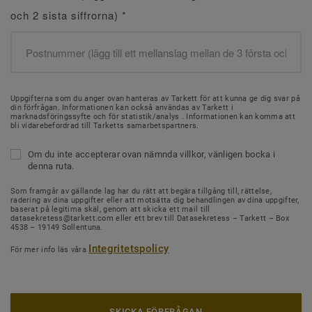
och 2 sista siffrorna)
*
Uppgifterna som du anger ovan hanteras av Tarkett för att kunna ge dig svar på
din förfrågan. Informationen kan också användas av Tarkett i
marknadsföringssyfte och för statistik/analys . Informationen kan komma att
bli vidarebefordrad till Tarketts samarbetspartners.
Om du inte accepterar ovan nämnda villkor, vänligen bocka i
denna ruta.
Som framgår av gällande lag har du rätt att begära tillgång till, rättelse,
radering av dina uppgifter eller att motsätta dig behandlingen av dina uppgifter,
baserat på legitima skäl, genom att skicka ett mail till
datasekretess@tarkett.com eller ett brev till Datasekretess – Tarkett – Box
4538 – 19149 Sollentuna.
Integritetspolicy
För mer info läs våra
SKICKA FÖRFRÅGAN