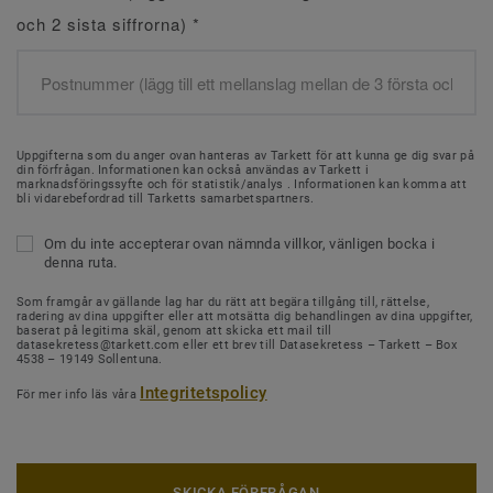
och 2 sista siffrorna)
*
Uppgifterna som du anger ovan hanteras av Tarkett för att kunna ge dig svar på
din förfrågan. Informationen kan också användas av Tarkett i
marknadsföringssyfte och för statistik/analys . Informationen kan komma att
bli vidarebefordrad till Tarketts samarbetspartners.
Om du inte accepterar ovan nämnda villkor, vänligen bocka i
denna ruta.
Som framgår av gällande lag har du rätt att begära tillgång till, rättelse,
radering av dina uppgifter eller att motsätta dig behandlingen av dina uppgifter,
baserat på legitima skäl, genom att skicka ett mail till
datasekretess@tarkett.com eller ett brev till Datasekretess – Tarkett – Box
4538 – 19149 Sollentuna.
Integritetspolicy
För mer info läs våra
SKICKA FÖRFRÅGAN