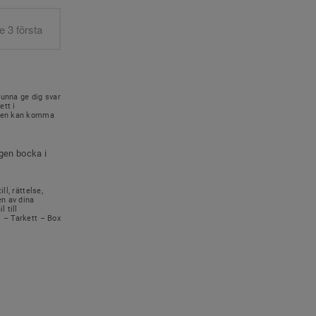
kunna ge dig svar
ett i
onen kan komma
igen bocka i
ll, rättelse,
en av dina
 till
s – Tarkett – Box