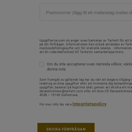
Uppgifterna som du anger ovan hanteras av Tarkett för att 
på din förfrågan. Informationen kan också användas av Tark
marknadsföringssyfte och för statistik/analys . Informati
att bli vidarebefordrad till Tarketts samarbetspartners.
Om du inte accepterar ovan nämnda villkor, vänl
denna ruta.
Som framgår av gällande lag har du rätt att begära tillgång ti
radering av dina uppgifter eller att motsätta dig behandling
uppgifter, baserat på legitima skäl, genom att skicka ett mail
datasekretess@tarkett.com eller ett brev till Datasekretes
4538 – 19149 Sollentuna.
Integritetspolicy
För mer info läs våra
SKICKA FÖRFRÅGAN