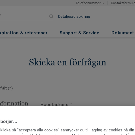
Kontaktformul
Telefonnummer
Detaljerad sökning
spiration & referenser
Support & Service
Dokument
Skicka en förfrågan
 fält
(*)
nformation
Epostadress
*
ppgifter
 börjar…
licka på "acceptera alla cookies" samtycker du till lagring av cookies på din 