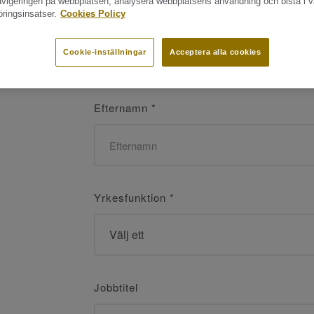
navigeringen på webbplatsen, analysera webbplatsens användning och bistå i v
ringsinsatser.
Cookies Policy
Namn
*
Cookie-inställningar
Acceptera alla cookies
Efternamn
*
Yrkesfunktion
*
Jobbtitel