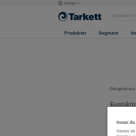
Sverige
Produkter
Segment
In
Obligatoriska
Kontakti
Dina kontaktu
Innan du
Genom att k