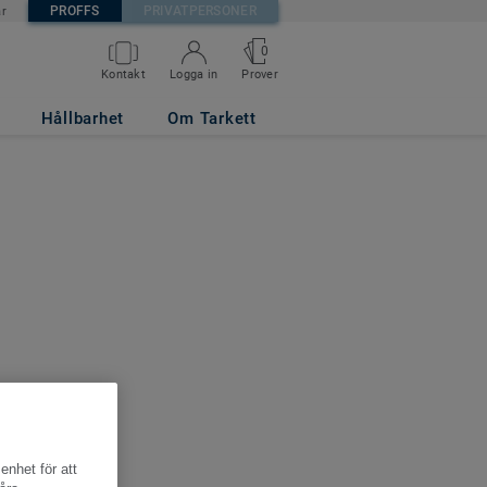
PROFFS
PRIVATPERSONER
är
0
Kontakt
Logga in
Prover
Hållbarhet
Om Tarkett
enhet för att