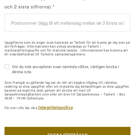
och 2 sista siffrorna)
*
Uppgifterna som du anger ovan hanteras av Tarkett för att kunna ge dig svar på
din förfrågan. Informationen kan också användas av Tarkett i
marknadsföringssyfte och för statistik/analys . Informationen kan komma att
bli vidarebefordrad till Tarketts samarbetspartners.
Om du inte accepterar ovan nämnda villkor, vänligen bocka i
denna ruta.
Som framgår av gällande lag har du rätt att begära tillgång till, rättelse,
radering av dina uppgifter eller att motsätta dig behandlingen av dina uppgifter,
baserat på legitima skäl, genom att skicka ett mail till
datasekretess@tarkett.com eller ett brev till Datasekretess – Tarkett – Box
4538 – 19149 Sollentuna.
Integritetspolicy
För mer info läs våra
SKICKA FÖRFRÅGAN