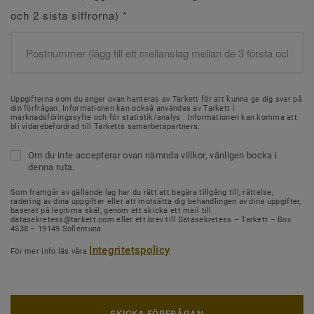
och 2 sista siffrorna)
*
Uppgifterna som du anger ovan hanteras av Tarkett för att kunna ge dig svar på
din förfrågan. Informationen kan också användas av Tarkett i
marknadsföringssyfte och för statistik/analys . Informationen kan komma att
bli vidarebefordrad till Tarketts samarbetspartners.
Om du inte accepterar ovan nämnda villkor, vänligen bocka i
denna ruta.
Som framgår av gällande lag har du rätt att begära tillgång till, rättelse,
radering av dina uppgifter eller att motsätta dig behandlingen av dina uppgifter,
baserat på legitima skäl, genom att skicka ett mail till
datasekretess@tarkett.com eller ett brev till Datasekretess – Tarkett – Box
4538 – 19149 Sollentuna.
Integritetspolicy
För mer info läs våra
SKICKA FÖRFRÅGAN