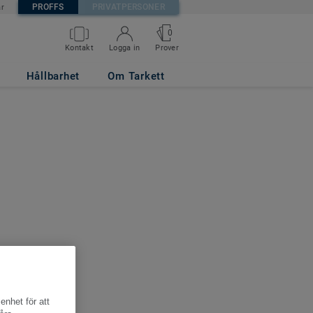
PROFFS
PRIVATPERSONER
är
0
Kontakt
Logga in
Prover
Hållbarhet
Om Tarkett
enhet för att