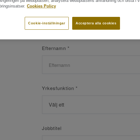
navigeringen på webbplatsen, analysera webbplatsens användning och bistå i v
ringsinsatser.
Cookies Policy
Namn
*
Cookie-inställningar
Acceptera alla cookies
Efternamn
*
Yrkesfunktion
*
Jobbtitel