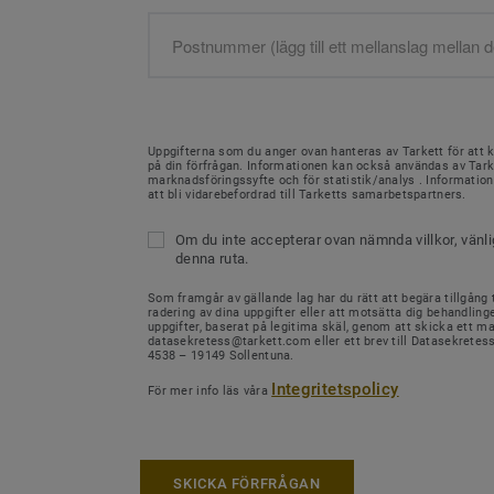
Uppgifterna som du anger ovan hanteras av Tarkett för att 
på din förfrågan. Informationen kan också användas av Tark
marknadsföringssyfte och för statistik/analys . Informati
att bli vidarebefordrad till Tarketts samarbetspartners.
Om du inte accepterar ovan nämnda villkor, vänl
denna ruta.
Som framgår av gällande lag har du rätt att begära tillgång ti
radering av dina uppgifter eller att motsätta dig behandling
uppgifter, baserat på legitima skäl, genom att skicka ett mail
datasekretess@tarkett.com eller ett brev till Datasekretes
4538 – 19149 Sollentuna.
Integritetspolicy
För mer info läs våra
SKICKA FÖRFRÅGAN