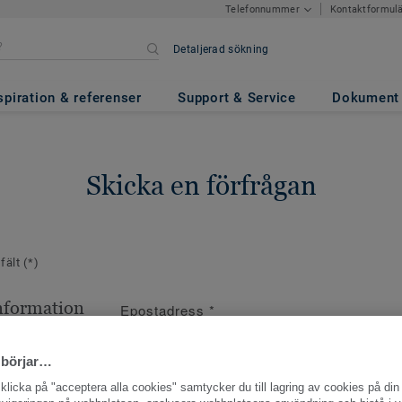
Kontaktformul
Telefonnummer
Detaljerad sökning
spiration & referenser
Support & Service
Dokument
Skicka en förfrågan
 fält
(*)
nformation
Epostadress
*
ppgifter
 börjar…
licka på "acceptera alla cookies" samtycker du till lagring av cookies på din 