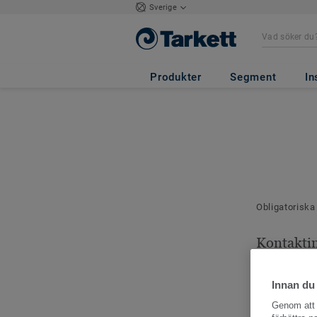
Sverige
Produkter
Segment
In
Obligatoriska
Kontakti
Dina kontaktu
Innan du
Genom att k