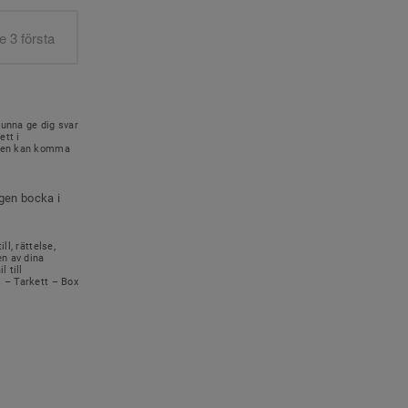
kunna ge dig svar
ett i
onen kan komma
igen bocka i
ll, rättelse,
en av dina
 till
s – Tarkett – Box