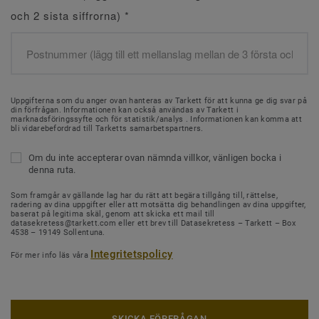
och 2 sista siffrorna)
*
Uppgifterna som du anger ovan hanteras av Tarkett för att kunna ge dig svar på
din förfrågan. Informationen kan också användas av Tarkett i
marknadsföringssyfte och för statistik/analys . Informationen kan komma att
bli vidarebefordrad till Tarketts samarbetspartners.
Om du inte accepterar ovan nämnda villkor, vänligen bocka i
denna ruta.
Som framgår av gällande lag har du rätt att begära tillgång till, rättelse,
radering av dina uppgifter eller att motsätta dig behandlingen av dina uppgifter,
baserat på legitima skäl, genom att skicka ett mail till
datasekretess@tarkett.com eller ett brev till Datasekretess – Tarkett – Box
4538 – 19149 Sollentuna.
Integritetspolicy
För mer info läs våra
SKICKA FÖRFRÅGAN