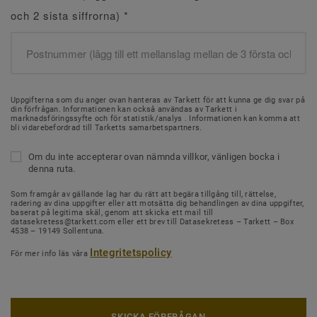
och 2 sista siffrorna)
*
Uppgifterna som du anger ovan hanteras av Tarkett för att kunna ge dig svar på
din förfrågan. Informationen kan också användas av Tarkett i
marknadsföringssyfte och för statistik/analys . Informationen kan komma att
bli vidarebefordrad till Tarketts samarbetspartners.
Om du inte accepterar ovan nämnda villkor, vänligen bocka i
denna ruta.
Som framgår av gällande lag har du rätt att begära tillgång till, rättelse,
radering av dina uppgifter eller att motsätta dig behandlingen av dina uppgifter,
baserat på legitima skäl, genom att skicka ett mail till
datasekretess@tarkett.com eller ett brev till Datasekretess – Tarkett – Box
4538 – 19149 Sollentuna.
Integritetspolicy
För mer info läs våra
SKICKA FÖRFRÅGAN