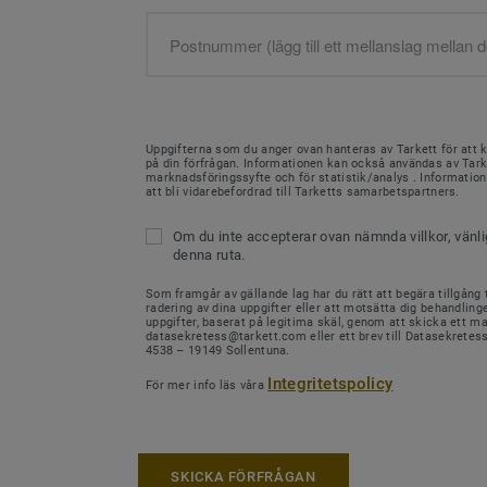
Uppgifterna som du anger ovan hanteras av Tarkett för att 
på din förfrågan. Informationen kan också användas av Tark
marknadsföringssyfte och för statistik/analys . Informati
att bli vidarebefordrad till Tarketts samarbetspartners.
Om du inte accepterar ovan nämnda villkor, vänl
denna ruta.
Som framgår av gällande lag har du rätt att begära tillgång ti
radering av dina uppgifter eller att motsätta dig behandling
uppgifter, baserat på legitima skäl, genom att skicka ett mail
datasekretess@tarkett.com eller ett brev till Datasekretes
4538 – 19149 Sollentuna.
Integritetspolicy
För mer info läs våra
SKICKA FÖRFRÅGAN