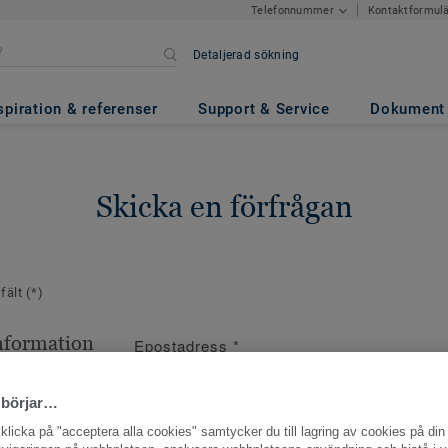
Kontaktformul
Telefonnummer
Detaljerad sökning
spiration & referenser
Support & Service
Dokument
Skicka en förfrågan
 fält
(*)
nformation
Epostadress
*
ppgifter
 börjar…
licka på "acceptera alla cookies" samtycker du till lagring av cookies på din 