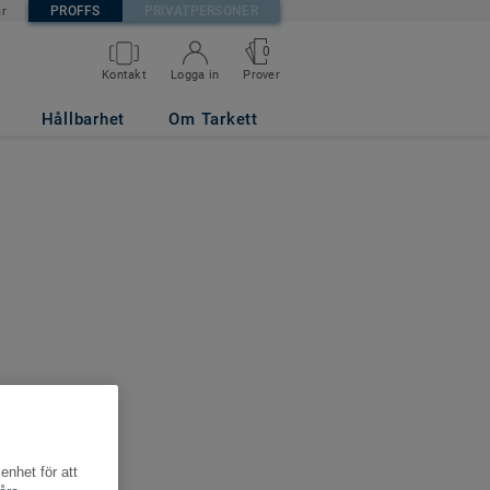
PROFFS
PRIVATPERSONER
är
0
Kontakt
Logga in
Prover
Hållbarhet
Om Tarkett
enhet för att