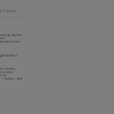
kunna ge dig svar
ett i
onen kan komma
igen bocka i
ll, rättelse,
en av dina
 till
s – Tarkett – Box