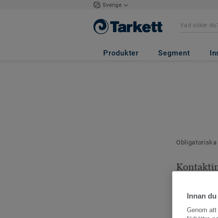
Sverige
Produkter
Segment
In
Obligatoriska
Kontakti
Dina kontaktu
Innan du
Genom att k