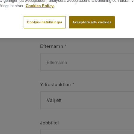
navigeringen på webbplatsen, analysera webbplatsens användning och bistå i v
ringsinsatser.
Cookies Policy
Namn
*
Cookie-inställningar
Acceptera alla cookies
Efternamn
*
Yrkesfunktion
*
Jobbtitel