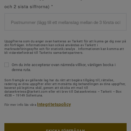
och 2 sista siffrorna)
*
Uppgifterna som du anger ovan hanteras av Tarkett för att kunna ge dig svar på
din förfrågan. Informationen kan också användas av Tarkett i
marknadsföringssyfte och för statistik/analys . Informationen kan komma att
bli vidarebefordrad till Tarketts samarbetspartners.
Om du inte accepterar ovan nämnda villkor, vänligen bocka i
denna ruta.
Som framgår av gällande lag har du rätt att begära tillgång till, rättelse,
radering av dina uppgifter eller att motsätta dig behandlingen av dina uppgifter,
baserat på legitima skäl, genom att skicka ett mail till
datasekretess@tarkett.com eller ett brev till Datasekretess – Tarkett – Box
4538 – 19149 Sollentuna.
Integritetspolicy
För mer info läs våra
SKICKA FÖRFRÅGAN