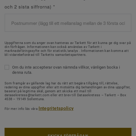
och 2 sista siffrorna)
*
Uppgifterna som du anger ovan hanteras av Tarkett för att kunna ge dig svar på
din förfrågan. Informationen kan också användas av Tarkett i
marknadsföringssyfte och för statistik/analys . Informationen kan komma att
bli vidarebefordrad till Tarketts samarbetspartners.
Om du inte accepterar ovan nämnda villkor, vänligen bocka i
denna ruta.
Som framgår av gällande lag har du rätt att begära tillgång till, rättelse,
radering av dina uppgifter eller att motsätta dig behandlingen av dina uppgifter,
baserat på legitima skäl, genom att skicka ett mail till
datasekretess@tarkett.com eller ett brev till Datasekretess – Tarkett – Box
4538 – 19149 Sollentuna.
Integritetspolicy
För mer info läs våra
SKICKA FÖRFRÅGAN