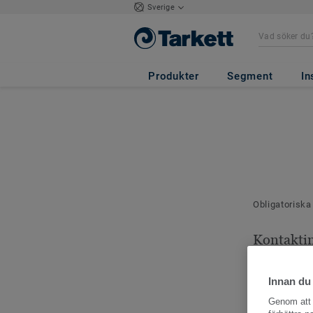
Sverige
Produkter
Segment
In
Obligatoriska
Kontakti
Dina kontaktu
Innan du
Genom att k