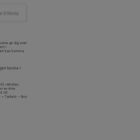
kunna ge dig svar
ett i
onen kan komma
igen bocka i
ll, rättelse,
en av dina
 till
s – Tarkett – Box