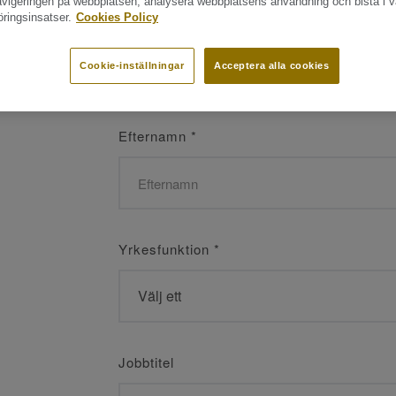
navigeringen på webbplatsen, analysera webbplatsens användning och bistå i v
ringsinsatser.
Cookies Policy
Namn
*
Cookie-inställningar
Acceptera alla cookies
Efternamn
*
Yrkesfunktion
*
Jobbtitel