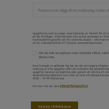
Uppgifterna som du anger ovan hanteras av Tarkett för att 
på din förfrågan. Informationen kan också användas av Tark
marknadsföringssyfte och för statistik/analys . Informati
att bli vidarebefordrad till Tarketts samarbetspartners.
Om du inte accepterar ovan nämnda villkor, vänl
denna ruta.
Som framgår av gällande lag har du rätt att begära tillgång ti
radering av dina uppgifter eller att motsätta dig behandling
uppgifter, baserat på legitima skäl, genom att skicka ett mail
datasekretess@tarkett.com eller ett brev till Datasekretes
4538 – 19149 Sollentuna.
Integritetspolicy
För mer info läs våra
SKICKA FÖRFRÅGAN