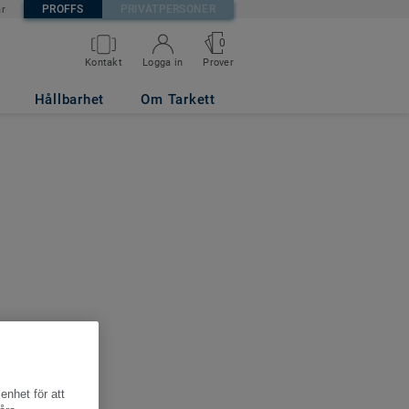
PROFFS
PRIVATPERSONER
är
0
Kontakt
Logga in
Prover
Hållbarhet
Om Tarkett
enhet för att