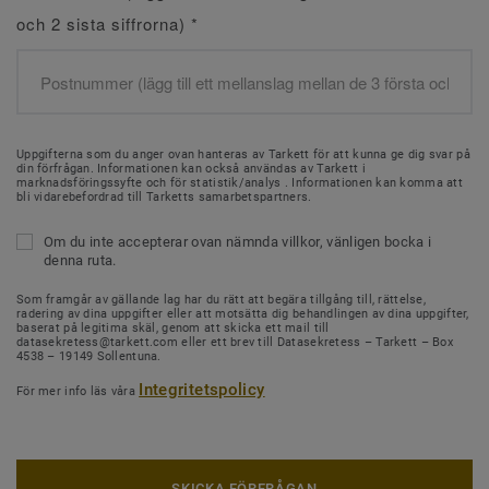
och 2 sista siffrorna)
*
Uppgifterna som du anger ovan hanteras av Tarkett för att kunna ge dig svar på
din förfrågan. Informationen kan också användas av Tarkett i
marknadsföringssyfte och för statistik/analys . Informationen kan komma att
bli vidarebefordrad till Tarketts samarbetspartners.
Om du inte accepterar ovan nämnda villkor, vänligen bocka i
denna ruta.
Som framgår av gällande lag har du rätt att begära tillgång till, rättelse,
radering av dina uppgifter eller att motsätta dig behandlingen av dina uppgifter,
baserat på legitima skäl, genom att skicka ett mail till
datasekretess@tarkett.com eller ett brev till Datasekretess – Tarkett – Box
4538 – 19149 Sollentuna.
Integritetspolicy
För mer info läs våra
SKICKA FÖRFRÅGAN