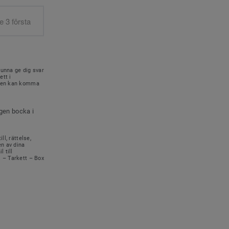
kunna ge dig svar
ett i
onen kan komma
igen bocka i
ll, rättelse,
en av dina
 till
s – Tarkett – Box