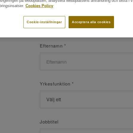
navigeringen på webbplatsen, analysera webbplatsens användning och bistå i v
ringsinsatser.
Cookies Policy
Namn
*
Cookie-inställningar
Acceptera alla cookies
Efternamn
*
Yrkesfunktion
*
Jobbtitel