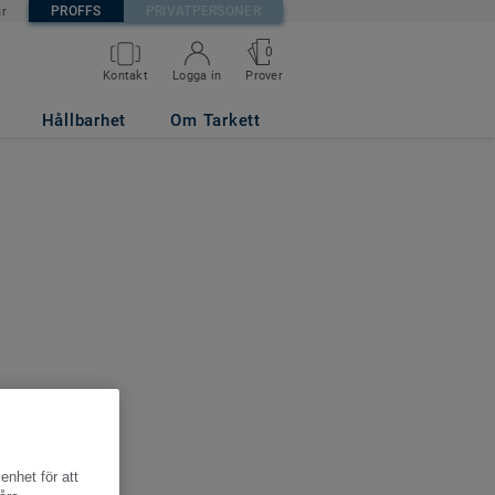
PROFFS
PRIVATPERSONER
är
0
Kontakt
Logga in
Prover
Hållbarhet
Om Tarkett
enhet för att