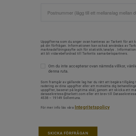
Uppgifterna som du anger ovan hanteras av Tarkett för att 
på din förfrågan. Informationen kan också användas av Tark
marknadsföringssyfte och för statistik/analys . Informati
att bli vidarebefordrad till Tarketts samarbetspartners.
Om du inte accepterar ovan nämnda villkor, vänl
denna ruta.
Som framgår av gällande lag har du rätt att begära tillgång ti
radering av dina uppgifter eller att motsätta dig behandling
uppgifter, baserat på legitima skäl, genom att skicka ett mail
datasekretess@tarkett.com eller ett brev till Datasekretes
4538 – 19149 Sollentuna.
Integritetspolicy
För mer info läs våra
SKICKA FÖRFRÅGAN