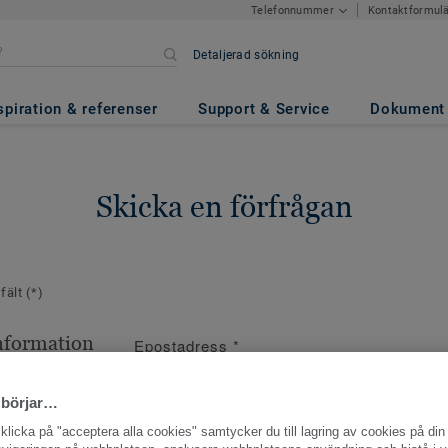
Kontaktformul
Telefonnummer
Detaljerad sökning
spiration & referenser
Support & Service
Dokument
Skicka en förfrågan
 fält
(*)
nformation
Epostadress
*
ppgifter
 börjar…
licka på "acceptera alla cookies" samtycker du till lagring av cookies på din 