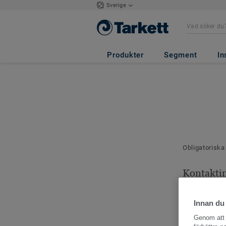
Sverige
Produkter
Segment
In
Obligatoriska
Kontakti
Dina kontaktu
Innan du
Genom att k